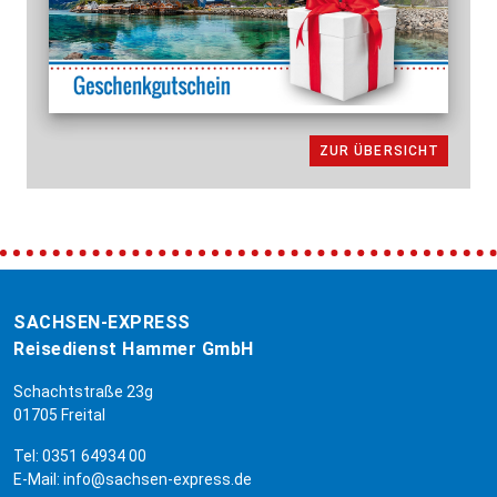
ZUR ÜBERSICHT
SACHSEN-EXPRESS
Reisedienst Hammer GmbH
Schachtstraße 23g
01705 Freital
Tel:
0351 64934 00
E-Mail:
info@sachsen-express.de