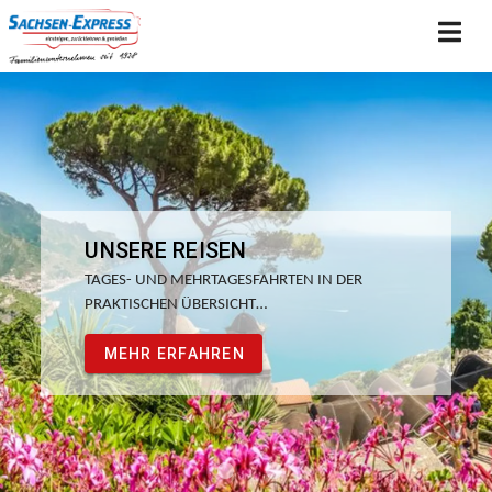
KATALOG ZUM BLÄTTERN
STÖBERN SIE ONLINE ODER BESTELLEN SIE KOSTENFREI
IHR EXEMPLAR…
MEHR ERFAHREN